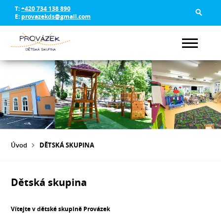
T:
+420 734 138 890
E:
provazekds@gmail.com
Úvod
DĚTSKÁ SKUPINA
Dětská skupina
Vítejte v dětské skupině Provázek