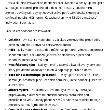
Dětská skupina Provázek se nachází v srdci Modlan a poskytuje milující a
stimulující prostředí pro děti od 2 do 6 let. Prostory jsou na míru
zrekostruovány tak, aby vyhovovali právě potřebám dětské skupiny a
splňovali nejpřísnější normy. Kapacita skupiny je 12 dětí s možností
individuální docházky.
Proč se rozhodnout pro Provázek:
Lokalita -
Umístění v malé obci je zárukou venkovského prostředí s
pestrou nabídkou aktivit na čerstvém vzduchu.
Péče
– Díky malému počtu dětí může náš personál věnovat pozornost
každému dítěti, což umožňuje přizpůsobit aktivity a péči podle
osobních potřeb a zájmů dětí.
Kvalifikovaný tým
– Náš tým tvoří zkušený a kvalifikovaný personál,
který pravidelně absolvuje školení a naplňuje je práce s dětmi.
Bezpečné a stimulující prostředí
– Poskytujeme bezpečné, čisté a
stimulující prostředí plné učebních pomůcek, které podporují kreativitu
a učení dětí.
Zdravá výživa
– Nabízíme zdravé obědy a svačinky, která jsou
připravovány s důrazem na nutriční potřeby rostoucích dětí
předškolního věku. Obědy pochází z MŠ Modlanská rolnička nebo je
možné si samozřejmě donést vlastní.
Otevírací doba a docházka
– Nabízíme různé programy plné a