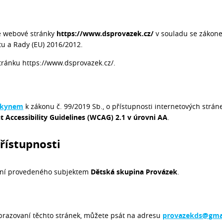
vé webové stránky
https://www.dsprovazek.cz/
v souladu se zákone
tu a Rady (EU) 2016/2012.
tránku https://www.dsprovazek.cz/.
okynem
k zákonu č. 99/2019 Sb., o přístupnosti internetových stráne
 Accessibility Guidelines (WCAG) 2.1 v úrovni AA
.
řístupnosti
zení provedeného subjektem
Dětská skupina Provázek
.
brazovaní těchto stránek, můžete psát na adresu
provazekds@gma