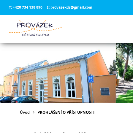
T:
+420 734 138 890
E:
provazekds@gmail.com
Úvod
PROHLÁŠENÍ O PŘÍSTUPNOSTI