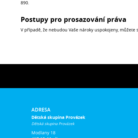
890.
Postupy pro prosazování práva
V případě, že nebudou Vaše nároky uspokojeny, můžete s
ADRESA
Dětská skupina Provázek
Dětská skupina Provázek
Modlany 18