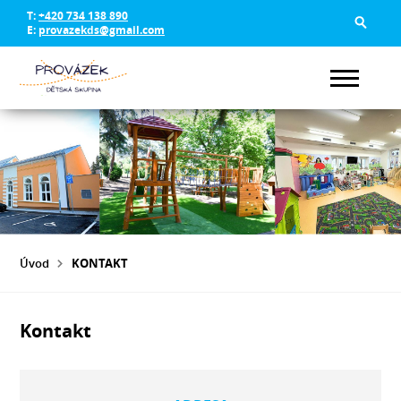
T:
+420 734 138 890
E:
provazekds@gmail.com
Úvod
KONTAKT
Kontakt